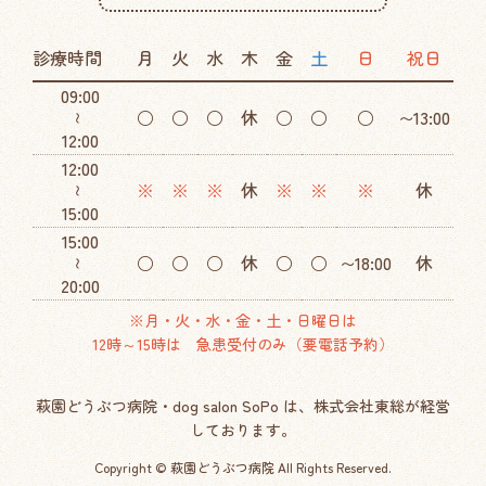
診療時間
月
火
水
木
金
土
日
祝日
09:00
○
○
○
休
○
○
○
13:00
〜
～
12:00
12:00
※
※
※
休
※
※
※
休
～
15:00
15:00
○
○
○
休
○
○
18:00
休
〜
～
20:00
※月・火・水・金・土・日曜日は
12時～15時は 急患受付のみ（要電話予約）
萩園どうぶつ病院・dog salon SoPo は、株式会社東総が経営
しております。
Copyright © 萩園どうぶつ病院 All Rights Reserved.